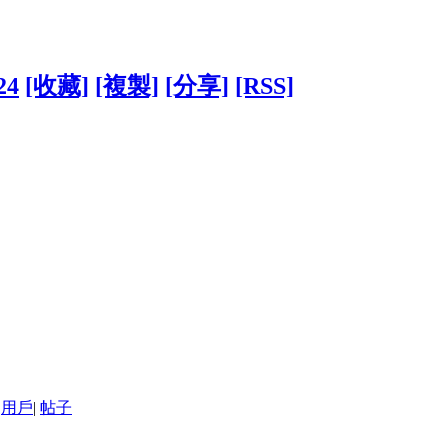
24
[收藏]
[複製]
[分享]
[RSS]
用戶
|
帖子