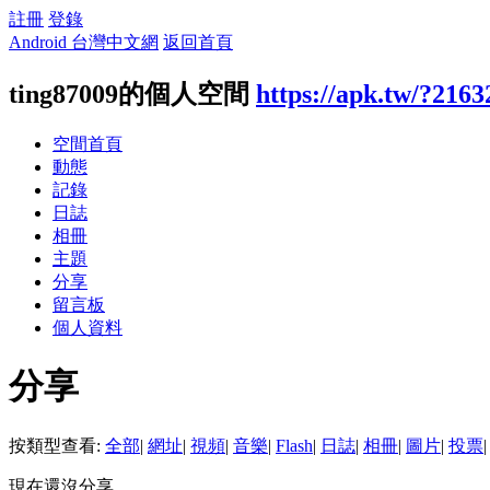
註冊
登錄
Android 台灣中文網
返回首頁
ting87009的個人空間
https://apk.tw/?2163
空間首頁
動態
記錄
日誌
相冊
主題
分享
留言板
個人資料
分享
按類型查看:
全部
|
網址
|
視頻
|
音樂
|
Flash
|
日誌
|
相冊
|
圖片
|
投票
|
現在還沒分享