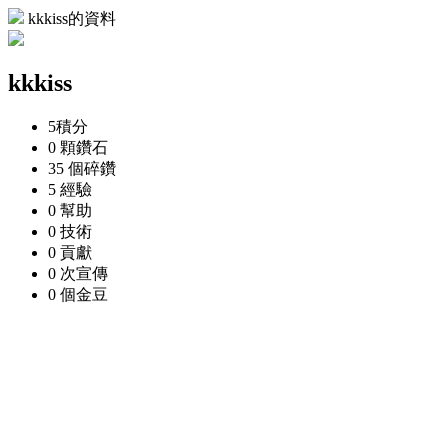
kkkiss的資料
kkkiss
5
積分
0 顆
鑽石
35 個
碎鑽
5
經驗
0
幫助
0
技術
0
貢獻
0 次
宣傳
0 個
金豆