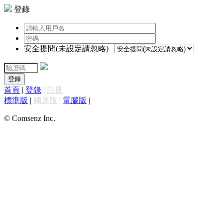
登錄
安全提問(未設定請忽略)
登錄
首頁
|
登錄
|
註冊
標準版
|
觸屏版
|
電腦版
|
© Comsenz Inc.