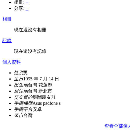
相冊:
--
分享:
--
相冊
現在還沒有相冊
記錄
現在還沒有記錄
個人資料
性別
男
生日
1995 年 7 月 14 日
出生地
台灣 花蓮縣
居住地
台灣 新北市
交友目的
廣闊朋友群
手機機型
Asus padfone s
手機平台
安卓
來自
台灣
查看全部個