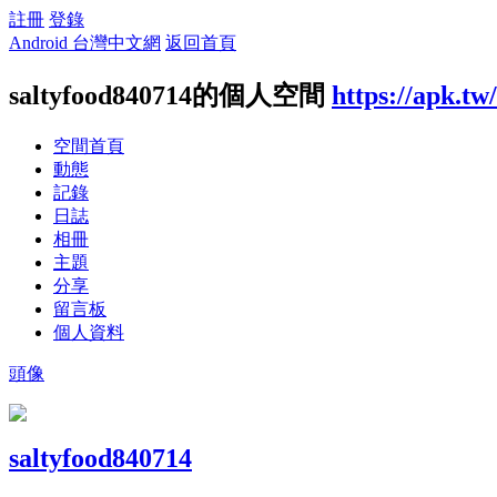
註冊
登錄
Android 台灣中文網
返回首頁
saltyfood840714的個人空間
https://apk.t
空間首頁
動態
記錄
日誌
相冊
主題
分享
留言板
個人資料
頭像
saltyfood840714