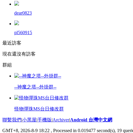
dear0823
pl560915
最近訪客
現在還沒有訪客
群組
--神魔之塔--外掛群--
怪物彈珠MS台日修改群
聯繫我們
|
小黑屋
|
手機版
|
Archiver
|
Android 台灣中文網
GMT+8, 2026-8-9 18:22
, Processed in 0.019477 second(s), 19 que