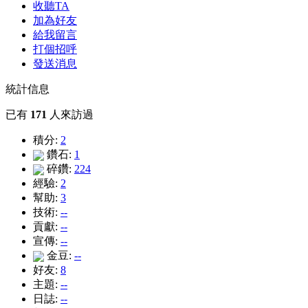
收聽TA
加為好友
給我留言
打個招呼
發送消息
統計信息
已有
171
人來訪過
積分:
2
鑽石:
1
碎鑽:
224
經驗:
2
幫助:
3
技術:
--
貢獻:
--
宣傳:
--
金豆:
--
好友:
8
主題:
--
日誌:
--