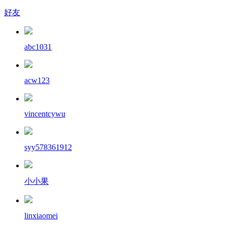
好友
abc1031
acw123
vincentcywu
syy578361912
小小果
linxiaomei