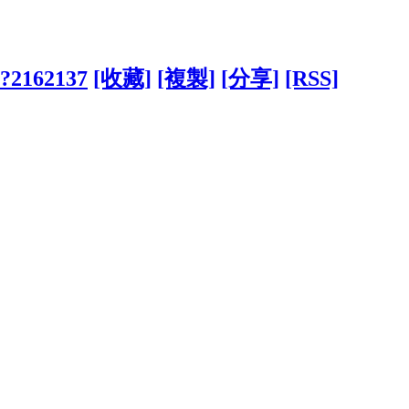
w/?2162137
[收藏]
[複製]
[分享]
[RSS]