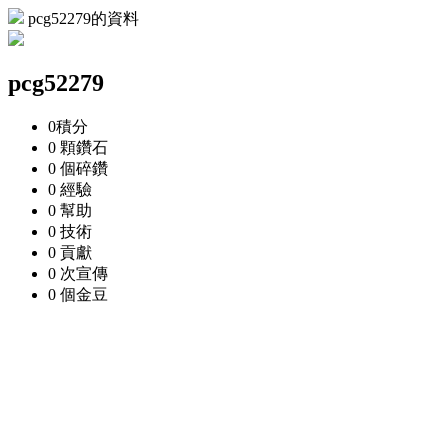
pcg52279的資料
pcg52279
0
積分
0 顆
鑽石
0 個
碎鑽
0
經驗
0
幫助
0
技術
0
貢獻
0 次
宣傳
0 個
金豆