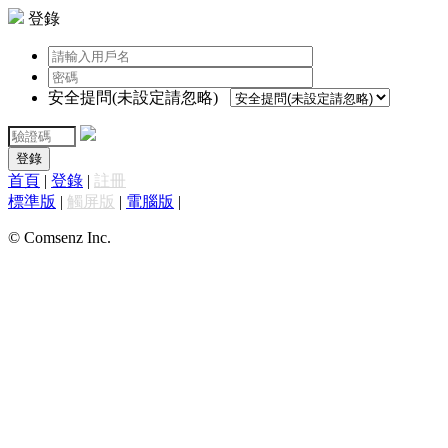
登錄
安全提問(未設定請忽略)
登錄
首頁
|
登錄
|
註冊
標準版
|
觸屏版
|
電腦版
|
© Comsenz Inc.