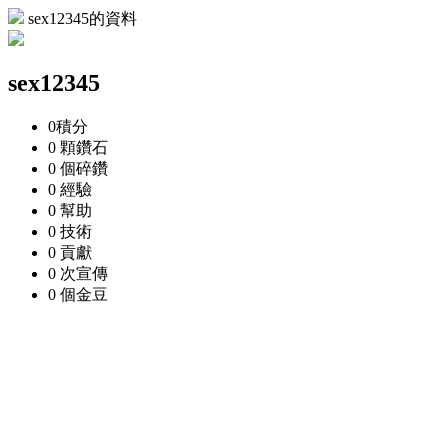
sex12345的資料
sex12345
0
積分
0 顆
鑽石
0 個
碎鑽
0
經驗
0
幫助
0
技術
0
貢獻
0 次
宣傳
0 個
金豆