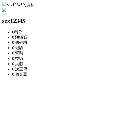
sex12345的資料
sex12345
0
積分
0 顆
鑽石
0 個
碎鑽
0
經驗
0
幫助
0
技術
0
貢獻
0 次
宣傳
0 個
金豆