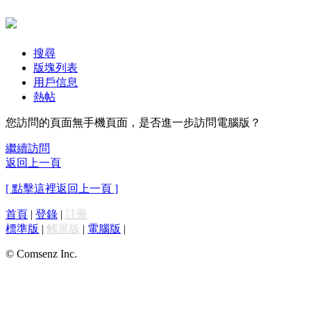
搜尋
版塊列表
用戶信息
熱帖
您訪問的頁面無手機頁面，是否進一步訪問電腦版？
繼續訪問
返回上一頁
[ 點擊這裡返回上一頁 ]
首頁
|
登錄
|
註冊
標準版
|
觸屏版
|
電腦版
|
© Comsenz Inc.