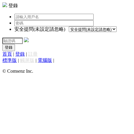
登錄
安全提問(未設定請忽略)
登錄
首頁
|
登錄
|
註冊
標準版
|
觸屏版
|
電腦版
|
© Comsenz Inc.