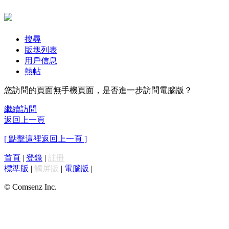
搜尋
版塊列表
用戶信息
熱帖
您訪問的頁面無手機頁面，是否進一步訪問電腦版？
繼續訪問
返回上一頁
[ 點擊這裡返回上一頁 ]
首頁
|
登錄
|
註冊
標準版
|
觸屏版
|
電腦版
|
© Comsenz Inc.