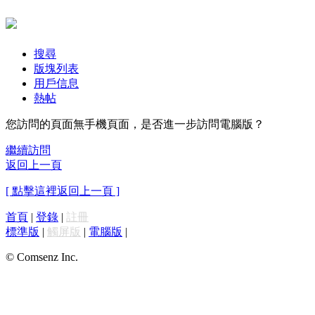
搜尋
版塊列表
用戶信息
熱帖
您訪問的頁面無手機頁面，是否進一步訪問電腦版？
繼續訪問
返回上一頁
[ 點擊這裡返回上一頁 ]
首頁
|
登錄
|
註冊
標準版
|
觸屏版
|
電腦版
|
© Comsenz Inc.