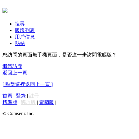
搜尋
版塊列表
用戶信息
熱帖
您訪問的頁面無手機頁面，是否進一步訪問電腦版？
繼續訪問
返回上一頁
[ 點擊這裡返回上一頁 ]
首頁
|
登錄
|
註冊
標準版
|
觸屏版
|
電腦版
|
© Comsenz Inc.