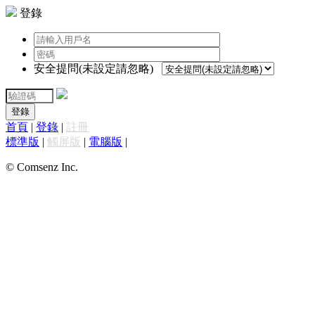
登錄
安全提問(未設定請忽略)
登錄
首頁
|
登錄
|
註冊
標準版
|
觸屏版
|
電腦版
|
© Comsenz Inc.