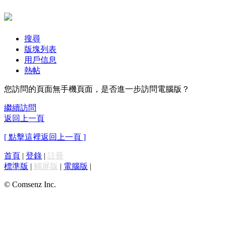
搜尋
版塊列表
用戶信息
熱帖
您訪問的頁面無手機頁面，是否進一步訪問電腦版？
繼續訪問
返回上一頁
[ 點擊這裡返回上一頁 ]
首頁
|
登錄
|
註冊
標準版
|
觸屏版
|
電腦版
|
© Comsenz Inc.