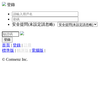
登錄
安全提問(未設定請忽略)
登錄
首頁
|
登錄
|
註冊
標準版
|
觸屏版
|
電腦版
|
© Comsenz Inc.