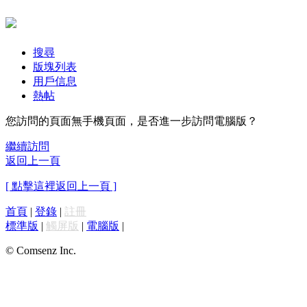
搜尋
版塊列表
用戶信息
熱帖
您訪問的頁面無手機頁面，是否進一步訪問電腦版？
繼續訪問
返回上一頁
[ 點擊這裡返回上一頁 ]
首頁
|
登錄
|
註冊
標準版
|
觸屏版
|
電腦版
|
© Comsenz Inc.