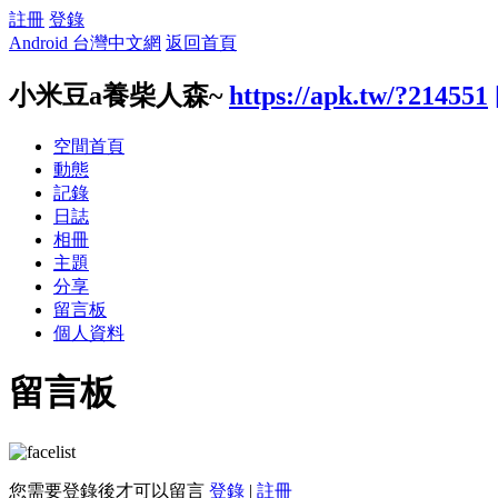
註冊
登錄
Android 台灣中文網
返回首頁
小米豆a養柴人森~
https://apk.tw/?214551
空間首頁
動態
記錄
日誌
相冊
主題
分享
留言板
個人資料
留言板
您需要登錄後才可以留言
登錄
|
註冊