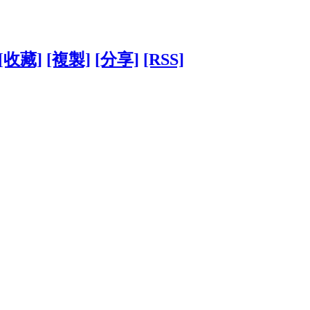
[收藏]
[複製]
[分享]
[RSS]