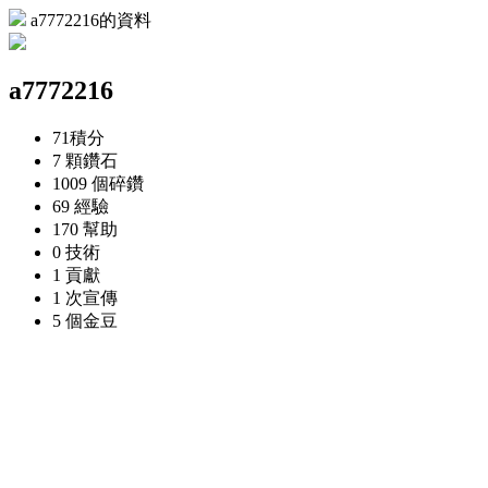
a7772216的資料
a7772216
71
積分
7 顆
鑽石
1009 個
碎鑽
69
經驗
170
幫助
0
技術
1
貢獻
1 次
宣傳
5 個
金豆