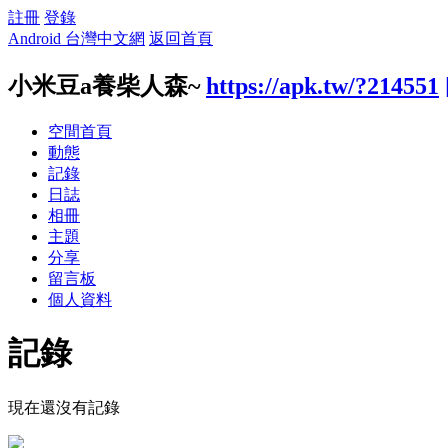
註冊
登錄
Android 台灣中文網
返回首頁
小米豆a養柴人森~
https://apk.tw/?214551
空間首頁
動態
記錄
日誌
相冊
主題
分享
留言板
個人資料
記錄
現在還沒有記錄