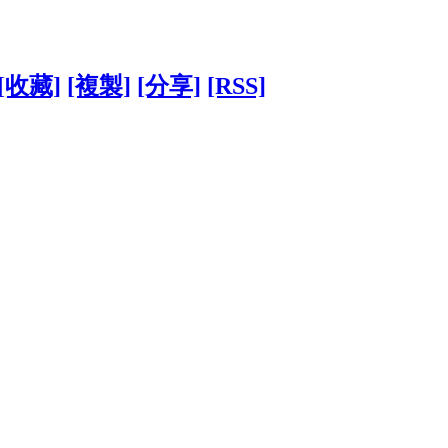
[收藏]
[複製]
[分享]
[RSS]