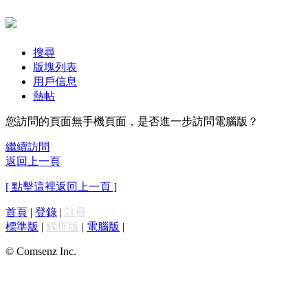
搜尋
版塊列表
用戶信息
熱帖
您訪問的頁面無手機頁面，是否進一步訪問電腦版？
繼續訪問
返回上一頁
[ 點擊這裡返回上一頁 ]
首頁
|
登錄
|
註冊
標準版
|
觸屏版
|
電腦版
|
© Comsenz Inc.