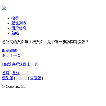
搜尋
版塊列表
用戶信息
熱帖
您訪問的頁面無手機頁面，是否進一步訪問電腦版？
繼續訪問
返回上一頁
[ 點擊這裡返回上一頁 ]
首頁
|
登錄
|
註冊
標準版
|
觸屏版
|
電腦版
|
© Comsenz Inc.