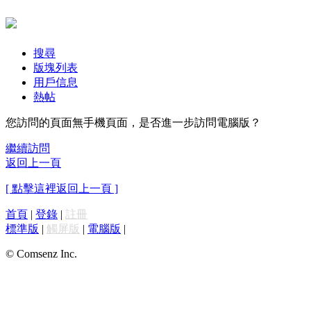
搜尋
版塊列表
用戶信息
熱帖
您訪問的頁面無手機頁面，是否進一步訪問電腦版？
繼續訪問
返回上一頁
[ 點擊這裡返回上一頁 ]
首頁
|
登錄
|
註冊
標準版
|
觸屏版
|
電腦版
|
© Comsenz Inc.