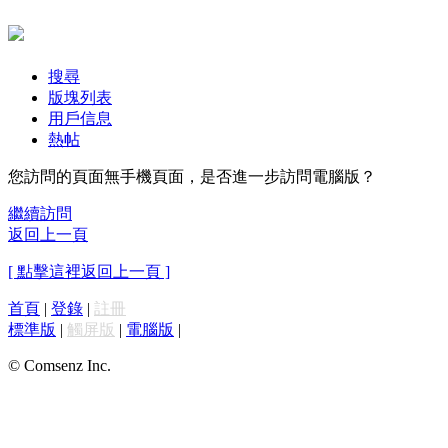
搜尋
版塊列表
用戶信息
熱帖
您訪問的頁面無手機頁面，是否進一步訪問電腦版？
繼續訪問
返回上一頁
[ 點擊這裡返回上一頁 ]
首頁
|
登錄
|
註冊
標準版
|
觸屏版
|
電腦版
|
© Comsenz Inc.