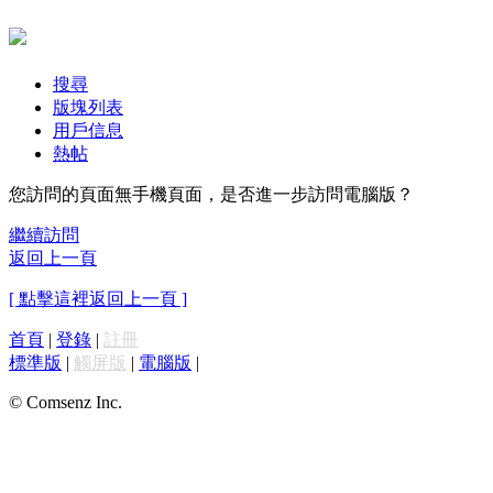
搜尋
版塊列表
用戶信息
熱帖
您訪問的頁面無手機頁面，是否進一步訪問電腦版？
繼續訪問
返回上一頁
[ 點擊這裡返回上一頁 ]
首頁
|
登錄
|
註冊
標準版
|
觸屏版
|
電腦版
|
© Comsenz Inc.