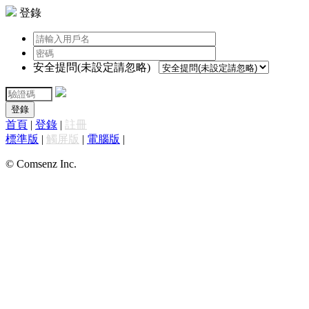
登錄
安全提問(未設定請忽略)
登錄
首頁
|
登錄
|
註冊
標準版
|
觸屏版
|
電腦版
|
© Comsenz Inc.