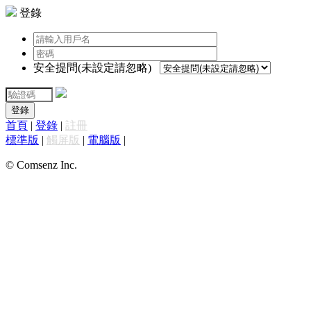
登錄
安全提問(未設定請忽略)
登錄
首頁
|
登錄
|
註冊
標準版
|
觸屏版
|
電腦版
|
© Comsenz Inc.