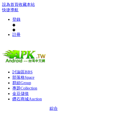
設為首頁
收藏本站
快捷導航
登錄
◆
◆
註冊
討論區
BBS
部落格
Space
群組
Group
專題
Collection
金豆儲值
鑽石商城
Auction
綜合