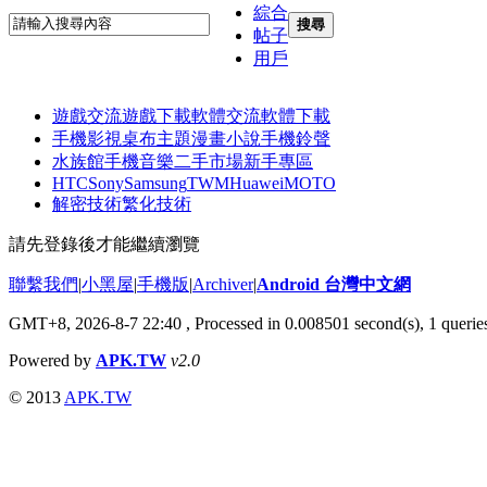
綜合
搜尋
帖子
用戶
遊戲交流
遊戲下載
軟體交流
軟體下載
手機影視
桌布主題
漫畫小說
手機鈴聲
水族館
手機音樂
二手市場
新手專區
HTC
Sony
Samsung
TWM
Huawei
MOTO
解密技術
繁化技術
請先登錄後才能繼續瀏覽
聯繫我們
|
小黑屋
|
手機版
|
Archiver
|
Android 台灣中文網
GMT+8, 2026-8-7 22:40
, Processed in 0.008501 second(s), 1 quer
Powered by
APK.TW
v2.0
© 2013
APK.TW