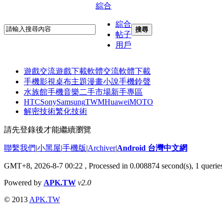
綜合
綜合
搜尋
帖子
用戶
遊戲交流
遊戲下載
軟體交流
軟體下載
手機影視
桌布主題
漫畫小說
手機鈴聲
水族館
手機音樂
二手市場
新手專區
HTC
Sony
Samsung
TWM
Huawei
MOTO
解密技術
繁化技術
請先登錄後才能繼續瀏覽
聯繫我們
|
小黑屋
|
手機版
|
Archiver
|
Android 台灣中文網
GMT+8, 2026-8-7 00:22
, Processed in 0.008874 second(s), 1 quer
Powered by
APK.TW
v2.0
© 2013
APK.TW