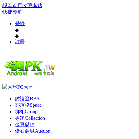
設為首頁
收藏本站
快捷導航
登錄
◆
◆
註冊
討論區
BBS
部落格
Space
群組
Group
專題
Collection
金豆儲值
鑽石商城
Auction