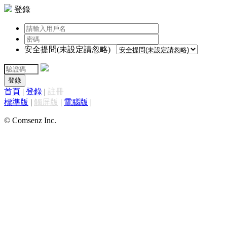
登錄
安全提問(未設定請忽略)
登錄
首頁
|
登錄
|
註冊
標準版
|
觸屏版
|
電腦版
|
© Comsenz Inc.