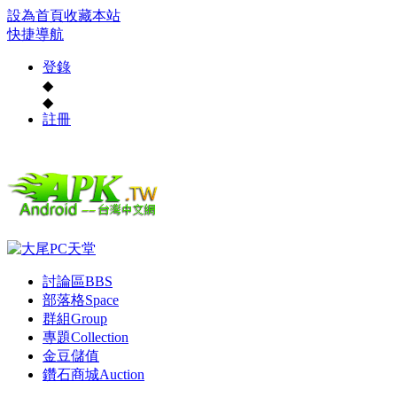
設為首頁
收藏本站
快捷導航
登錄
◆
◆
註冊
討論區
BBS
部落格
Space
群組
Group
專題
Collection
金豆儲值
鑽石商城
Auction