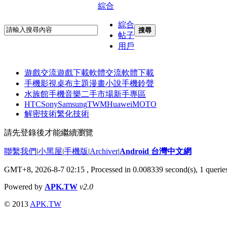
綜合
綜合
搜尋
帖子
用戶
遊戲交流
遊戲下載
軟體交流
軟體下載
手機影視
桌布主題
漫畫小說
手機鈴聲
水族館
手機音樂
二手市場
新手專區
HTC
Sony
Samsung
TWM
Huawei
MOTO
解密技術
繁化技術
請先登錄後才能繼續瀏覽
聯繫我們
|
小黑屋
|
手機版
|
Archiver
|
Android 台灣中文網
GMT+8, 2026-8-7 02:15
, Processed in 0.008339 second(s), 1 quer
Powered by
APK.TW
v2.0
© 2013
APK.TW