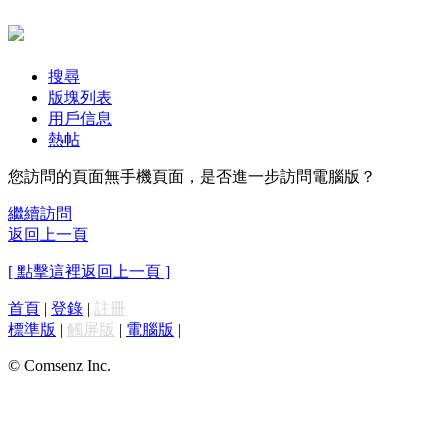
搜尋
版塊列表
用戶信息
熱帖
您訪問的頁面無手機頁面，是否進一步訪問電腦版？
繼續訪問
返回上一頁
[ 點擊這裡返回上一頁 ]
首頁
|
登錄
|
註冊
標準版
|
觸屏版
|
電腦版
|
© Comsenz Inc.