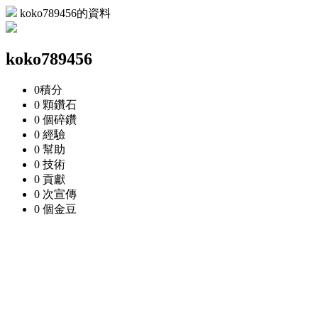
koko789456的資料
koko789456
0
積分
0 顆
鑽石
0 個
碎鑽
0
經驗
0
幫助
0
技術
0
貢獻
0 次
宣傳
0 個
金豆