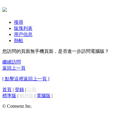
搜尋
版塊列表
用戶信息
熱帖
您訪問的頁面無手機頁面，是否進一步訪問電腦版？
繼續訪問
返回上一頁
[ 點擊這裡返回上一頁 ]
首頁
|
登錄
|
註冊
標準版
|
觸屏版
|
電腦版
|
© Comsenz Inc.