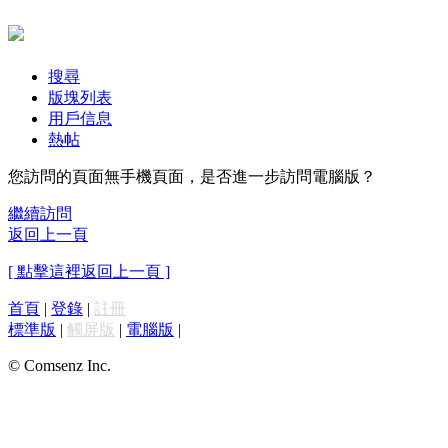
搜尋
版塊列表
用戶信息
熱帖
您訪問的頁面無手機頁面，是否進一步訪問電腦版？
繼續訪問
返回上一頁
[ 點擊這裡返回上一頁 ]
首頁
|
登錄
|
註冊
標準版
|
觸屏版
|
電腦版
|
© Comsenz Inc.