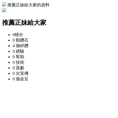
推薦正妹給大家的資料
推薦正妹給大家
0
積分
0 顆
鑽石
4 個
碎鑽
0
經驗
0
幫助
0
技術
0
貢獻
0 次
宣傳
0 個
金豆