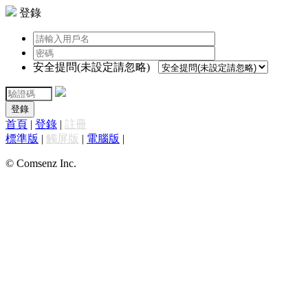
登錄
安全提問(未設定請忽略)
登錄
首頁
|
登錄
|
註冊
標準版
|
觸屏版
|
電腦版
|
© Comsenz Inc.