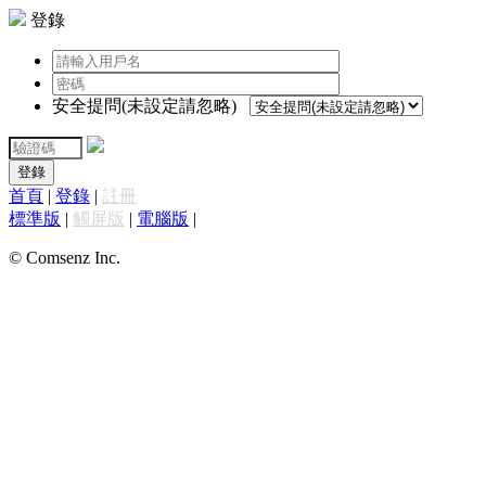
登錄
安全提問(未設定請忽略)
登錄
首頁
|
登錄
|
註冊
標準版
|
觸屏版
|
電腦版
|
© Comsenz Inc.