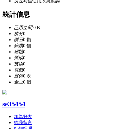
所在時區
使用系統默認
統計信息
已用空間
0 B
積分
0
鑽石
0 顆
碎鑽
0 個
經驗
0
幫助
0
技術
0
貢獻
0
宣傳
0 次
金豆
0 個
se35454
加為好友
給我留言
打個招呼