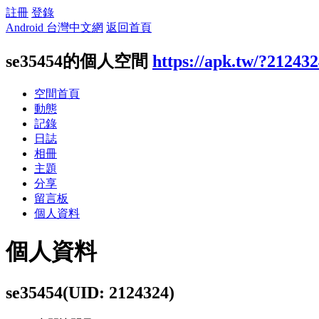
註冊
登錄
Android 台灣中文網
返回首頁
se35454的個人空間
https://apk.tw/?21243
空間首頁
動態
記錄
日誌
相冊
主題
分享
留言板
個人資料
個人資料
se35454
(UID: 2124324)