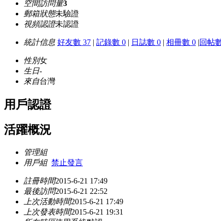
空間訪問量
3
郵箱狀態
未驗證
視頻認證
未認證
統計信息
好友數 37
|
記錄數 0
|
日誌數 0
|
相冊數 0
|
回帖數
性別
女
生日
-
來自
台灣
用戶認證
活躍概況
管理組
用戶組
禁止發言
註冊時間
2015-6-21 17:49
最後訪問
2015-6-21 22:52
上次活動時間
2015-6-21 17:49
上次發表時間
2015-6-21 19:31