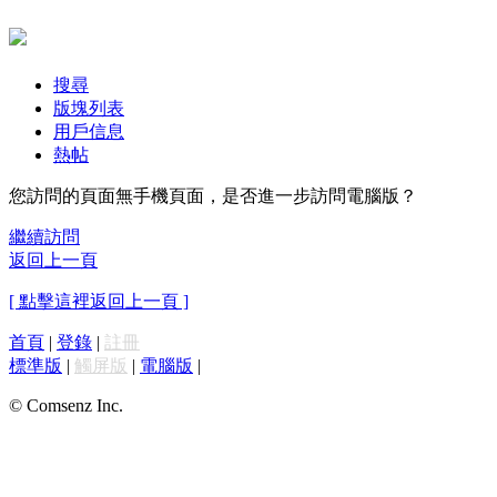
搜尋
版塊列表
用戶信息
熱帖
您訪問的頁面無手機頁面，是否進一步訪問電腦版？
繼續訪問
返回上一頁
[ 點擊這裡返回上一頁 ]
首頁
|
登錄
|
註冊
標準版
|
觸屏版
|
電腦版
|
© Comsenz Inc.