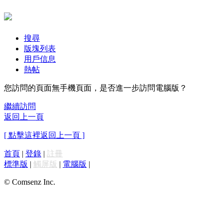
搜尋
版塊列表
用戶信息
熱帖
您訪問的頁面無手機頁面，是否進一步訪問電腦版？
繼續訪問
返回上一頁
[ 點擊這裡返回上一頁 ]
首頁
|
登錄
|
註冊
標準版
|
觸屏版
|
電腦版
|
© Comsenz Inc.