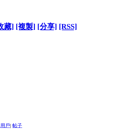
收藏]
[複製]
[分享]
[RSS]
用戶
|
帖子