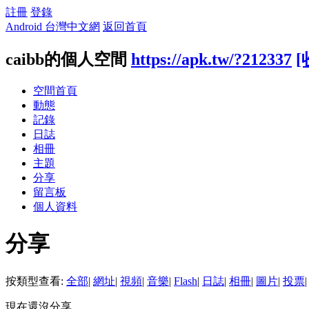
註冊
登錄
Android 台灣中文網
返回首頁
caibb的個人空間
https://apk.tw/?212337
[
空間首頁
動態
記錄
日誌
相冊
主題
分享
留言板
個人資料
分享
按類型查看:
全部
|
網址
|
視頻
|
音樂
|
Flash
|
日誌
|
相冊
|
圖片
|
投票
|
現在還沒分享