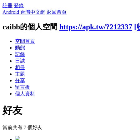
註冊
登錄
Android 台灣中文網
返回首頁
caibb的個人空間
https://apk.tw/?212337
[
空間首頁
動態
記錄
日誌
相冊
主題
分享
留言板
個人資料
好友
當前共有
7
個好友