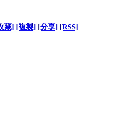
收藏]
[複製]
[分享]
[RSS]