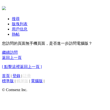
搜尋
版塊列表
用戶信息
熱帖
您訪問的頁面無手機頁面，是否進一步訪問電腦版？
繼續訪問
返回上一頁
[ 點擊這裡返回上一頁 ]
首頁
|
登錄
|
註冊
標準版
|
觸屏版
|
電腦版
|
© Comsenz Inc.