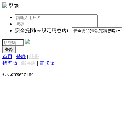
登錄
安全提問(未設定請忽略)
登錄
首頁
|
登錄
|
註冊
標準版
|
觸屏版
|
電腦版
|
© Comsenz Inc.