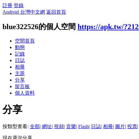
註冊
登錄
Android 台灣中文網
返回首頁
blue322526的個人空間
https://apk.tw/?21
空間首頁
動態
記錄
日誌
相冊
主題
分享
留言板
個人資料
分享
按類型查看:
全部
|
網址
|
視頻
|
音樂
|
Flash
|
日誌
|
相冊
|
圖片
|
投票
|
現在還沒分享