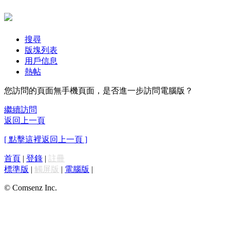
搜尋
版塊列表
用戶信息
熱帖
您訪問的頁面無手機頁面，是否進一步訪問電腦版？
繼續訪問
返回上一頁
[ 點擊這裡返回上一頁 ]
首頁
|
登錄
|
註冊
標準版
|
觸屏版
|
電腦版
|
© Comsenz Inc.