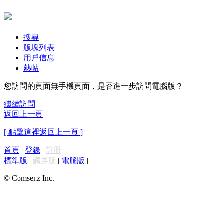
搜尋
版塊列表
用戶信息
熱帖
您訪問的頁面無手機頁面，是否進一步訪問電腦版？
繼續訪問
返回上一頁
[ 點擊這裡返回上一頁 ]
首頁
|
登錄
|
註冊
標準版
|
觸屏版
|
電腦版
|
© Comsenz Inc.