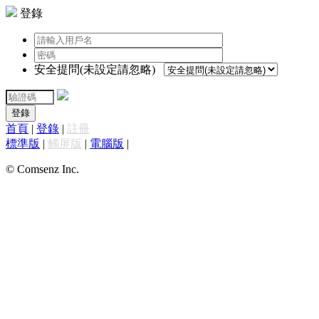
登錄
安全提問(未設定請忽略)
登錄
首頁
|
登錄
|
註冊
標準版
|
觸屏版
|
電腦版
|
© Comsenz Inc.