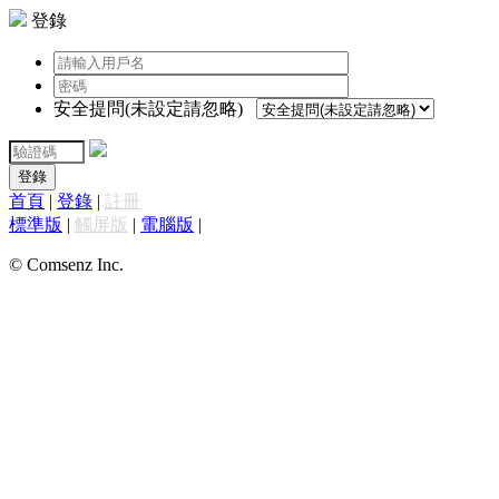
登錄
安全提問(未設定請忽略)
登錄
首頁
|
登錄
|
註冊
標準版
|
觸屏版
|
電腦版
|
© Comsenz Inc.